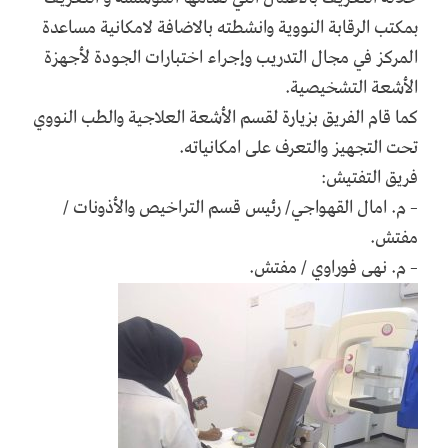
بمكتب الرقابة النووية وانشطته بالاضافة لامكانية مساعدة
المركز في مجال التدريب وإجراء اختبارات الجودة لأجهزة
الأشعة التشخيصية.
كما قام الفريق بزيارة لقسم الأشعة العلاجية والطب النووي
تحت التجهيز والتعرف على امكانياته.
فريق التفتيش:
– م. امال القهواجي/ رئيس قسم التراخيص والأذونات /
مفتش.
– م. نهى فوراوي / مفتش.