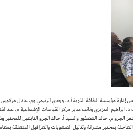
س الموافق 22/ 9/ 2022م رئيس مجلس إدارة مؤسسة الطاقة الذرية أ.د. وجدي الرتيمي وم. عادل مرك
د. ابراهيم العزيزي ونائب مدير مركز القياسات الإشعاعية م. عبدالفت
 الجرو م. خالد العصفور والسيد أ. خالد الجرو التابعين للمختبر وذ
لعاجلة بمختبر مصراتة وتذليل الصعوبات والعراقيل المتعلقة بمعام