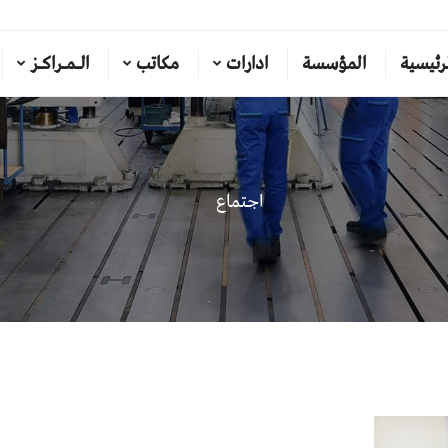
رئيسية
المؤسسة
ادارات
مكاتب
الـمـراكـز
اجتماع