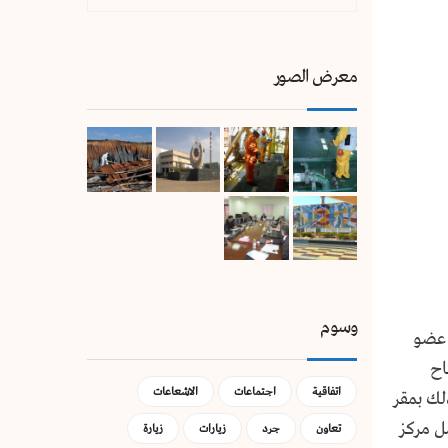
معرض الصور
وسوم
وس عضو
اح
اتفاقية
اجتماعات
الاشعاعات
لك بمقر
ل مركز
تعاون
جرد
زيارات
زيارة