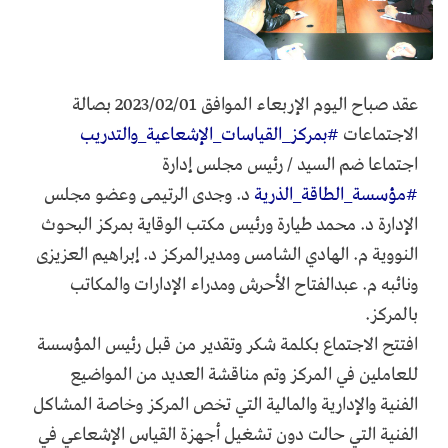
عقد صباح اليوم الإربعاء الموافق 2023/02/01 بصالة
الاجتماعات
#بمركز_القياسات_الإشعاعية_والتدريب
اجتماعا ضم السيد / رئيس مجلس إدارة
#مؤسسة_الطاقة_الذرية
د. وجدى الرتيمى وعضو مجلس
الإدارة د. محمد طيارة ورئيس مكتب الوقاية بمركز البحوث
النووية م. الهادي الشامس ومديرالمركز د. إبراهيم العزيزى
ونائبه م. عبدالفتاح الأحرش ومدراء الإدارات والمكاتب
بالمركز.
افتتح الاجتماع بكلمة شكر وتقدير من قبل رئيس المؤسسة
للعاملين في المركز وتم مناقشة العديد من المواضيع
الفنية والإدارية والمالية التي تخص المركز وخاصة المشاكل
الفنية التي حالت دون تشغيل أجهزة القياس الإشعاعي في