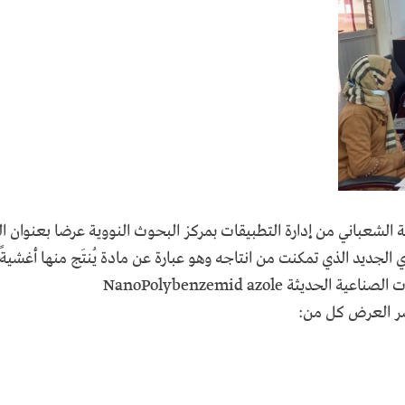
 27/ 3/ 2022م المهندسة عائشة الشعباني من إدارة التطبيقات بمركز البحوث النووية عرضا بعنوان 
 الجديد الذي تمكنت من انتاجه وهو عبارة عن مادة يُنتَج منها أغشيةً
ثة NanoPolybenzemid azole
ر العرض كل من: