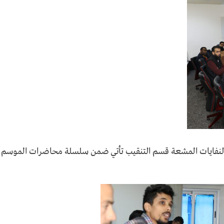
د والنفايات المشعة قسم التنقيب تأتي ضمن سلسلة محاضرات الموسم ا