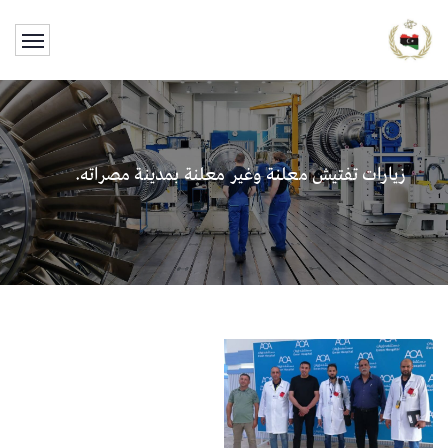
زيارات تفتيش معلنة وغير معلنة بمدينة مصراته.