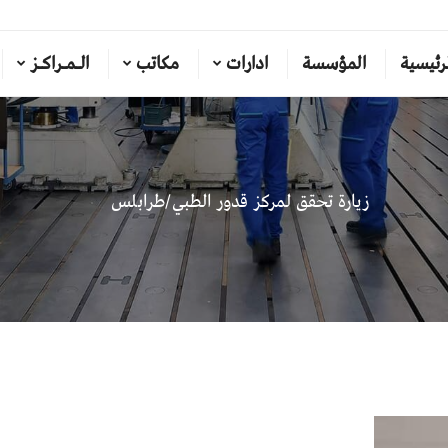
رئيسية
المؤسسة
ادارات
مكاتب
الـمـراكـز
زيارة تحقق لمركز قدور الطبي/طرابلس