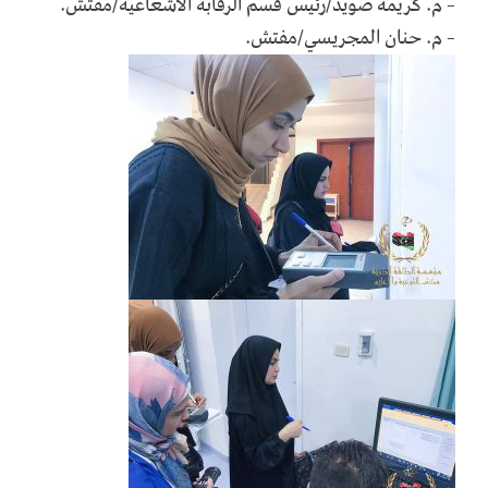
– م. كريمة صويد/رئيس قسم الرقابة الاشعاعية/مفتش.
– م. حنان المجريسي/مفتش.