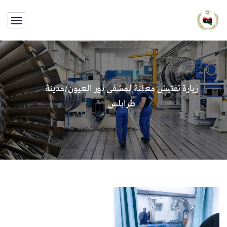
زيارة تفتيش معلنة لمشفى نور العيون/مدينة
طرابلس