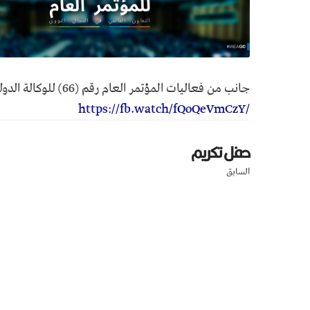
جانب من فعاليات المؤتمر العام رقم (66) للوكالة الدولية للطاقة الذرية وكلمة سعادة السفير والمندوب الدائم
https://fb.watch/fQoQeVmCzY/
حفل تكريم
السابق